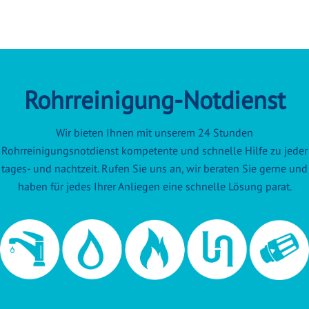
Rohrreinigung-Notdienst
Wir bieten Ihnen mit unserem 24 Stunden
Rohrreinigungsnotdienst kompetente und schnelle Hilfe zu jeder
tages- und nachtzeit. Rufen Sie uns an, wir beraten Sie gerne und
haben für jedes Ihrer Anliegen eine schnelle Lösung parat.