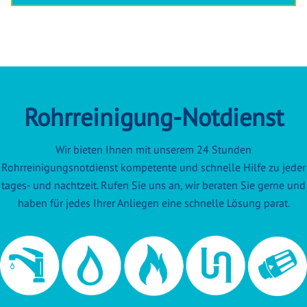
Rohrreinigung-Notdienst
Wir bieten Ihnen mit unserem 24 Stunden
Rohrreinigungsnotdienst kompetente und schnelle Hilfe zu jeder
tages- und nachtzeit. Rufen Sie uns an, wir beraten Sie gerne und
haben für jedes Ihrer Anliegen eine schnelle Lösung parat.