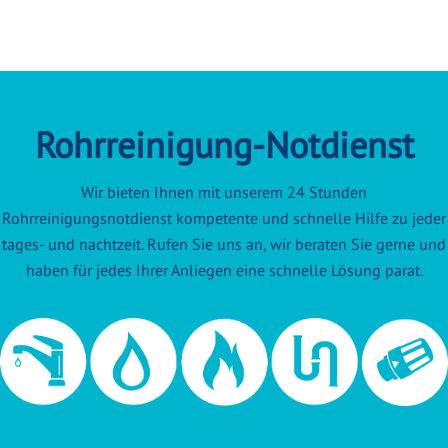
Rohrreinigung-Notdienst
Wir bieten Ihnen mit unserem 24 Stunden
Rohrreinigungsnotdienst kompetente und schnelle Hilfe zu jeder
tages- und nachtzeit. Rufen Sie uns an, wir beraten Sie gerne und
haben für jedes Ihrer Anliegen eine schnelle Lösung parat.