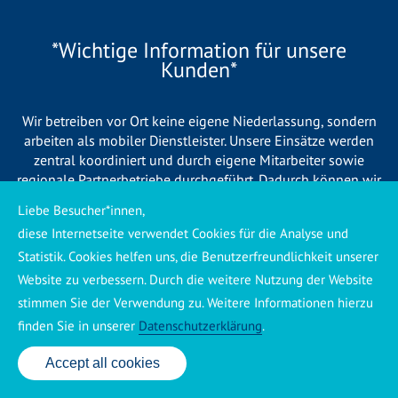
*Wichtige Information für unsere
Kunden*
Wir betreiben vor Ort keine eigene Niederlassung, sondern
arbeiten als mobiler Dienstleister. Unsere Einsätze werden
zentral koordiniert und durch eigene Mitarbeiter sowie
regionale Partnerbetriebe durchgeführt. Dadurch können wir
eine schnelle Verfügbarkeit und einen zuverlässigen 24/7-
Liebe Besucher*innen,
Service sicherstellen. Sollte kein eigener Mitarbeiter
diese Internetseite verwendet Cookies für die Analyse und
unmittelbar verfügbar sein, übernehmen Partnerbetriebe aus
Statistik. Cookies helfen uns, die Benutzerfreundlichkeit unserer
Ihrer Region den Auftrag. Alle eingesetzten Betriebe sind
verpflichtet, Sie vor Beginn der Arbeiten transparent über die
Website zu verbessern. Durch die weitere Nutzung der Website
voraussichtlichen Kosten zu informieren und ortsübliche
stimmen Sie der Verwendung zu. Weitere Informationen hierzu
Preise zu berechnen.
finden Sie in unserer
Datenschutzerklärung
.
Accept all cookies
24 Std. Service: ✆ 0176 160 517 86