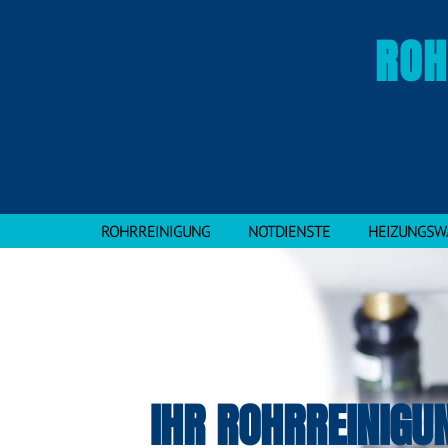
ROH
ROHRREINIGUNG
NOTDIENSTE
HEIZUNGSW
IHR ROHRREINIGU