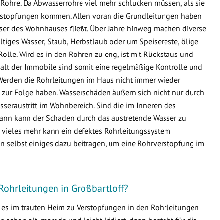
Rohre. Da Abwasserrohre viel mehr schlucken müssen, als sie
 Verstopfungen kommen. Allen voran die Grundleitungen haben
sser des Wohnhauses fließt. Über Jahre hinweg machen diverse
ltiges Wasser, Staub, Herbstlaub oder um Speisereste, ölige
Rolle. Wird es in den Rohren zu eng, ist mit Rückstaus und
lt der Immobile sind somit eine regelmäßige Kontrolle und
Werden die Rohrleitungen im Haus nicht immer wieder
zur Folge haben. Wasserschäden äußern sich nicht nur durch
seraustritt im Wohnbereich. Sind die im Inneren des
ann kann der Schaden durch das austretende Wasser zu
ieles mehr kann ein defektes Rohrleitungssystem
n selbst einiges dazu beitragen, um eine Rohrverstopfung im
Rohrleitungen in Großbartloff?
s es im trauten Heim zu Verstopfungen in den Rohrleitungen
schon alt, marode und leicht lädiert, dann besteht für die