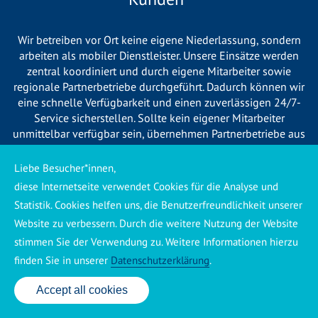
Wir betreiben vor Ort keine eigene Niederlassung, sondern
arbeiten als mobiler Dienstleister. Unsere Einsätze werden
zentral koordiniert und durch eigene Mitarbeiter sowie
regionale Partnerbetriebe durchgeführt. Dadurch können wir
eine schnelle Verfügbarkeit und einen zuverlässigen 24/7-
Service sicherstellen. Sollte kein eigener Mitarbeiter
unmittelbar verfügbar sein, übernehmen Partnerbetriebe aus
Ihrer Region den Auftrag. Alle eingesetzten Betriebe sind
verpflichtet, Sie vor Beginn der Arbeiten transparent über die
Liebe Besucher*innen,
voraussichtlichen Kosten zu informieren und ortsübliche
diese Internetseite verwendet Cookies für die Analyse und
Preise zu berechnen.
Statistik. Cookies helfen uns, die Benutzerfreundlichkeit unserer
Website zu verbessern. Durch die weitere Nutzung der Website
stimmen Sie der Verwendung zu. Weitere Informationen hierzu
finden Sie in unserer
Datenschutzerklärung
.
Käuferschutz ansehen
|
Impressum
|
Datenschutzerklärung
Accept all cookies
24 Std. Service: ✆ 0176 160 517 86