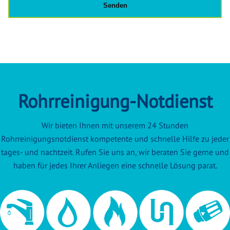
Rohrreinigung-Notdienst
Wir bieten Ihnen mit unserem 24 Stunden
Rohrreinigungsnotdienst kompetente und schnelle Hilfe zu jeder
tages- und nachtzeit. Rufen Sie uns an, wir beraten Sie gerne und
haben für jedes Ihrer Anliegen eine schnelle Lösung parat.