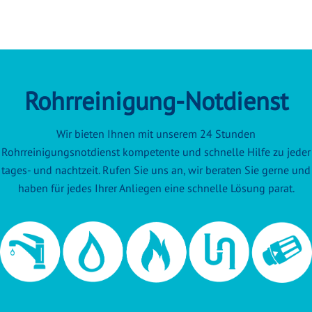
Rohrreinigung-Notdienst
Wir bieten Ihnen mit unserem 24 Stunden
Rohrreinigungsnotdienst kompetente und schnelle Hilfe zu jeder
tages- und nachtzeit. Rufen Sie uns an, wir beraten Sie gerne und
haben für jedes Ihrer Anliegen eine schnelle Lösung parat.