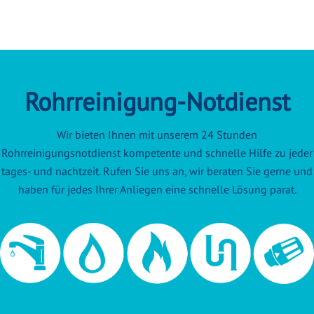
Rohrreinigung-Notdienst
Wir bieten Ihnen mit unserem 24 Stunden
Rohrreinigungsnotdienst kompetente und schnelle Hilfe zu jeder
tages- und nachtzeit. Rufen Sie uns an, wir beraten Sie gerne und
haben für jedes Ihrer Anliegen eine schnelle Lösung parat.