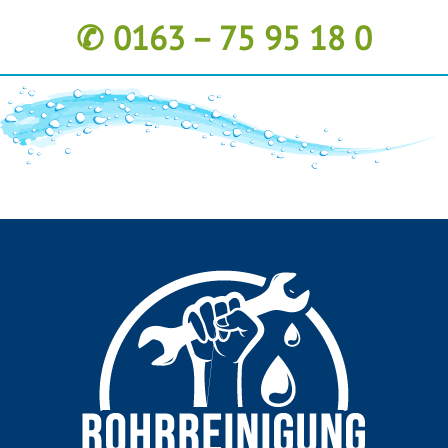
✆ 0163 – 75 95 18 0