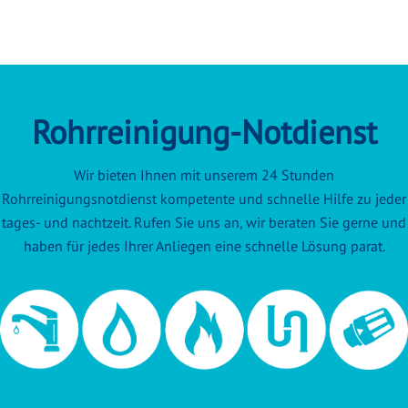
Rohrreinigung-Notdienst
Wir bieten Ihnen mit unserem 24 Stunden
Rohrreinigungsnotdienst kompetente und schnelle Hilfe zu jeder
tages- und nachtzeit. Rufen Sie uns an, wir beraten Sie gerne und
haben für jedes Ihrer Anliegen eine schnelle Lösung parat.