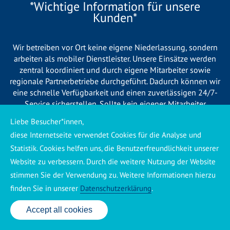
*Wichtige Information für unsere
Kunden*
Wir betreiben vor Ort keine eigene Niederlassung, sondern
arbeiten als mobiler Dienstleister. Unsere Einsätze werden
zentral koordiniert und durch eigene Mitarbeiter sowie
regionale Partnerbetriebe durchgeführt. Dadurch können wir
eine schnelle Verfügbarkeit und einen zuverlässigen 24/7-
Service sicherstellen. Sollte kein eigener Mitarbeiter
unmittelbar verfügbar sein, übernehmen Partnerbetriebe aus
Liebe Besucher*innen,
Ihrer Region den Auftrag. Alle eingesetzten Betriebe sind
diese Internetseite verwendet Cookies für die Analyse und
verpflichtet, Sie vor Beginn der Arbeiten transparent über die
Statistik. Cookies helfen uns, die Benutzerfreundlichkeit unserer
voraussichtlichen Kosten zu informieren und ortsübliche
Preise zu berechnen.
Website zu verbessern. Durch die weitere Nutzung der Website
stimmen Sie der Verwendung zu. Weitere Informationen hierzu
finden Sie in unserer
Datenschutzerklärung
.
Accept all cookies
24 Std. Service: ✆ 0176 160 517 86
Käuferschutz ansehen
|
Impressum
|
Datenschutzerklärung