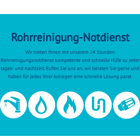
Rohrreinigung-Notdienst
Wir bieten Ihnen mit unserem 24 Stunden
Rohrreinigungsnotdienst kompetente und schnelle Hilfe zu jeder
tages- und nachtzeit. Rufen Sie uns an, wir beraten Sie gerne und
haben für jedes Ihrer Anliegen eine schnelle Lösung parat.