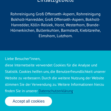
Rohrreinigung Groß Offenseth-Aspern
,
Rohrreinigung
Bokholt-Hanredder
,
Groß Offenseth-Aspern
,
Bokholt-
Hanredder
,
Kölln-Reisiek
,
Horst
,
Westerhorn
,
Brande-
Hörnerkirchen
,
Bullenkuhlen
,
Barmstedt
,
Kiebitzreihe
,
Elmshorn
,
Lutzhorn
.
*Wichtige Information für unsere
Liebe Besucher*innen,
Kunden*
diese Internetseite verwendet Cookies für die Analyse und
Statistik. Cookies helfen uns, die Benutzerfreundlichkeit unserer
Wir betreiben vor Ort keine eigene Niederlassung, sondern
Website zu verbessern. Durch die weitere Nutzung der Website
arbeiten als mobiler Dienstleister. Unsere Einsätze werden
stimmen Sie der Verwendung zu. Weitere Informationen hierzu
zentral koordiniert und durch eigene Mitarbeiter sowie
finden Sie in unserer
Datenschutzerklärung
.
regionale Partnerbetriebe durchgeführt. Dadurch können wir
eine schnelle Verfügbarkeit und einen zuverlässigen 24/7-
Accept all cookies
24 Std. Service: ✆ 0176 160 517 86
Service sicherstellen. Sollte kein eigener Mitarbeiter
unmittelbar verfügbar sein, übernehmen Partnerbetriebe aus