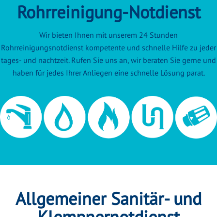
Rohrreinigung-Notdienst
Wir bieten Ihnen mit unserem 24 Stunden
Rohrreinigungsnotdienst kompetente und schnelle Hilfe zu jeder
tages- und nachtzeit. Rufen Sie uns an, wir beraten Sie gerne und
haben für jedes Ihrer Anliegen eine schnelle Lösung parat.
Allgemeiner Sanitär- und
Klempnernotdienst