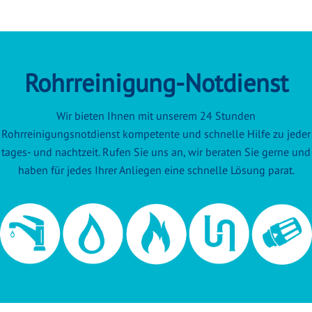
Rohrreinigung-Notdienst
Wir bieten Ihnen mit unserem 24 Stunden
Rohrreinigungsnotdienst kompetente und schnelle Hilfe zu jeder
tages- und nachtzeit. Rufen Sie uns an, wir beraten Sie gerne und
haben für jedes Ihrer Anliegen eine schnelle Lösung parat.