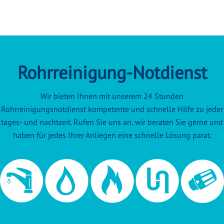
Rohrreinigung-Notdienst
Wir bieten Ihnen mit unserem 24 Stunden
Rohrreinigungsnotdienst kompetente und schnelle Hilfe zu jeder
tages- und nachtzeit. Rufen Sie uns an, wir beraten Sie gerne und
haben für jedes Ihrer Anliegen eine schnelle Lösung parat.