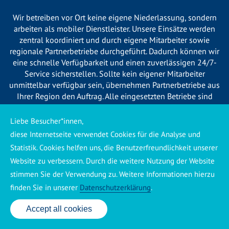
Wir betreiben vor Ort keine eigene Niederlassung, sondern
arbeiten als mobiler Dienstleister. Unsere Einsätze werden
zentral koordiniert und durch eigene Mitarbeiter sowie
regionale Partnerbetriebe durchgeführt. Dadurch können wir
eine schnelle Verfügbarkeit und einen zuverlässigen 24/7-
Service sicherstellen. Sollte kein eigener Mitarbeiter
unmittelbar verfügbar sein, übernehmen Partnerbetriebe aus
Ihrer Region den Auftrag. Alle eingesetzten Betriebe sind
verpflichtet, Sie vor Beginn der Arbeiten transparent über die
voraussichtlichen Kosten zu informieren und ortsübliche
Liebe Besucher*innen,
Preise zu berechnen.
diese Internetseite verwendet Cookies für die Analyse und
Statistik. Cookies helfen uns, die Benutzerfreundlichkeit unserer
Website zu verbessern. Durch die weitere Nutzung der Website
stimmen Sie der Verwendung zu. Weitere Informationen hierzu
finden Sie in unserer
Datenschutzerklärung
.
Käuferschutz ansehen
|
Impressum
|
Datenschutzerklärung
Accept all cookies
24 Std. Service: ✆ 0176 160 517 86