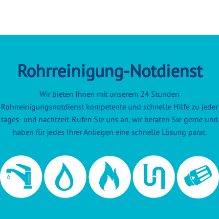
Rohrreinigung-Notdienst
Wir bieten Ihnen mit unserem 24 Stunden
Rohrreinigungsnotdienst kompetente und schnelle Hilfe zu jeder
tages- und nachtzeit. Rufen Sie uns an, wir beraten Sie gerne und
haben für jedes Ihrer Anliegen eine schnelle Lösung parat.