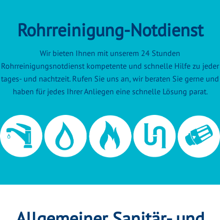
Rohrreinigung-Notdienst
Wir bieten Ihnen mit unserem 24 Stunden
Rohrreinigungsnotdienst kompetente und schnelle Hilfe zu jeder
tages- und nachtzeit. Rufen Sie uns an, wir beraten Sie gerne und
haben für jedes Ihrer Anliegen eine schnelle Lösung parat.
Allgemeiner Sanitär- und