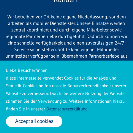
Wir betreiben vor Ort keine eigene Niederlassung, sondern
arbeiten als mobiler Dienstleister. Unsere Einsätze werden
zentral koordiniert und durch eigene Mitarbeiter sowie
regionale Partnerbetriebe durchgeführt. Dadurch können wir
eine schnelle Verfügbarkeit und einen zuverlässigen 24/7-
Service sicherstellen. Sollte kein eigener Mitarbeiter
unmittelbar verfügbar sein, übernehmen Partnerbetriebe aus
Ihrer Region den Auftrag. Alle eingesetzten Betriebe sind
verpflichtet, Sie vor Beginn der Arbeiten transparent über die
Liebe Besucher*innen,
voraussichtlichen Kosten zu informieren und ortsübliche
diese Internetseite verwendet Cookies für die Analyse und
Preise zu berechnen.
Statistik. Cookies helfen uns, die Benutzerfreundlichkeit unserer
Website zu verbessern. Durch die weitere Nutzung der Website
stimmen Sie der Verwendung zu. Weitere Informationen hierzu
finden Sie in unserer
Datenschutzerklärung
.
Käuferschutz ansehen
|
Impressum
|
Datenschutzerklärung
Accept all cookies
24 Std. Service: ✆ 0176 160 517 86