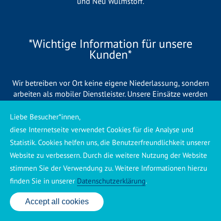
und
Neu Wulmstorf
.
*Wichtige Information für unsere
Kunden*
Wir betreiben vor Ort keine eigene Niederlassung, sondern
arbeiten als mobiler Dienstleister. Unsere Einsätze werden
zentral koordiniert und durch eigene Mitarbeiter sowie
regionale Partnerbetriebe durchgeführt. Dadurch können wir
Liebe Besucher*innen,
eine schnelle Verfügbarkeit und einen zuverlässigen 24/7-
diese Internetseite verwendet Cookies für die Analyse und
Service sicherstellen. Sollte kein eigener Mitarbeiter
Statistik. Cookies helfen uns, die Benutzerfreundlichkeit unserer
unmittelbar verfügbar sein, übernehmen Partnerbetriebe aus
Website zu verbessern. Durch die weitere Nutzung der Website
Ihrer Region den Auftrag. Alle eingesetzten Betriebe sind
stimmen Sie der Verwendung zu. Weitere Informationen hierzu
verpflichtet, Sie vor Beginn der Arbeiten transparent über die
voraussichtlichen Kosten zu informieren und ortsübliche
finden Sie in unserer
Datenschutzerklärung
.
Preise zu berechnen.
Accept all cookies
24 Std. Service: ✆ 0176 160 517 86