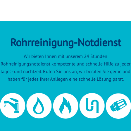
Rohrreinigung-Notdienst
Wir bieten Ihnen mit unserem 24 Stunden
Rohrreinigungsnotdienst kompetente und schnelle Hilfe zu jeder
tages- und nachtzeit. Rufen Sie uns an, wir beraten Sie gerne und
haben für jedes Ihrer Anliegen eine schnelle Lösung parat.