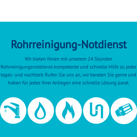
Rohrreinigung-Notdienst
Wir bieten Ihnen mit unserem 24 Stunden
Rohrreinigungsnotdienst kompetente und schnelle Hilfe zu jeder
tages- und nachtzeit. Rufen Sie uns an, wir beraten Sie gerne und
haben für jedes Ihrer Anliegen eine schnelle Lösung parat.