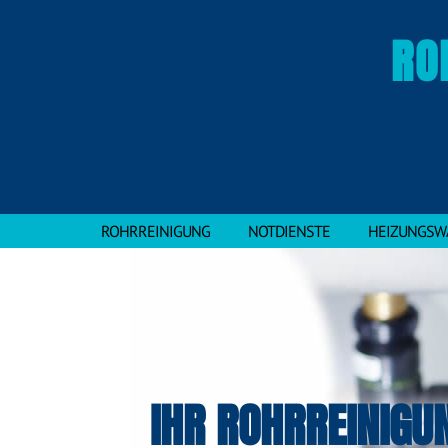
RO
ROHRREINIGUNG
NOTDIENSTE
HEIZUNGSW
IHR ROHRREINIGU