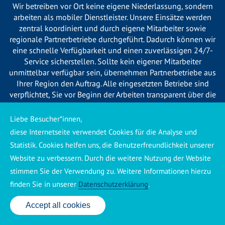
Wir betreiben vor Ort keine eigene Niederlassung, sondern
arbeiten als mobiler Dienstleister. Unsere Einsätze werden
zentral koordiniert und durch eigene Mitarbeiter sowie
regionale Partnerbetriebe durchgeführt. Dadurch können wir
eine schnelle Verfügbarkeit und einen zuverlässigen 24/7-
Service sicherstellen. Sollte kein eigener Mitarbeiter
unmittelbar verfügbar sein, übernehmen Partnerbetriebe aus
Ihrer Region den Auftrag. Alle eingesetzten Betriebe sind
verpflichtet, Sie vor Beginn der Arbeiten transparent über die
voraussichtlichen Kosten zu informieren und ortsübliche
Preise zu berechnen.
Liebe Besucher*innen,
diese Internetseite verwendet Cookies für die Analyse und
Statistik. Cookies helfen uns, die Benutzerfreundlichkeit unserer
Website zu verbessern. Durch die weitere Nutzung der Website
stimmen Sie der Verwendung zu. Weitere Informationen hierzu
Käuferschutz ansehen
|
Impressum
|
Datenschutzerklärung
finden Sie in unserer
Datenschutzerklärung
.
Accept all cookies
24 Std. Service: ✆ 0176 160 517 86