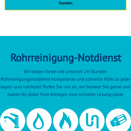
Rohrreinigung-Notdienst
Wir bieten Ihnen mit unserem 24 Stunden
Rohrreinigungsnotdienst kompetente und schnelle Hilfe zu jeder
tages- und nachtzeit. Rufen Sie uns an, wir beraten Sie gerne und
haben für jedes Ihrer Anliegen eine schnelle Lösung parat.