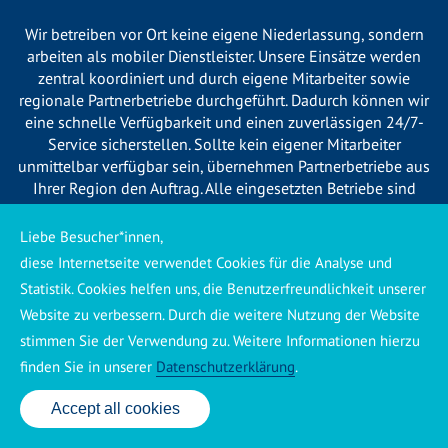
Wir betreiben vor Ort keine eigene Niederlassung, sondern
arbeiten als mobiler Dienstleister. Unsere Einsätze werden
zentral koordiniert und durch eigene Mitarbeiter sowie
regionale Partnerbetriebe durchgeführt. Dadurch können wir
eine schnelle Verfügbarkeit und einen zuverlässigen 24/7-
Service sicherstellen. Sollte kein eigener Mitarbeiter
unmittelbar verfügbar sein, übernehmen Partnerbetriebe aus
Ihrer Region den Auftrag. Alle eingesetzten Betriebe sind
verpflichtet, Sie vor Beginn der Arbeiten transparent über die
voraussichtlichen Kosten zu informieren und ortsübliche
Liebe Besucher*innen,
Preise zu berechnen.
diese Internetseite verwendet Cookies für die Analyse und
Statistik. Cookies helfen uns, die Benutzerfreundlichkeit unserer
Website zu verbessern. Durch die weitere Nutzung der Website
stimmen Sie der Verwendung zu. Weitere Informationen hierzu
finden Sie in unserer
Datenschutzerklärung
.
Käuferschutz ansehen
|
Impressum
|
Datenschutzerklärung
Accept all cookies
24 Std. Service: ✆ 0176 160 517 86