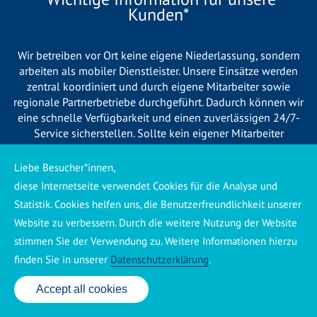
Kunden*
Wir betreiben vor Ort keine eigene Niederlassung, sondern
arbeiten als mobiler Dienstleister. Unsere Einsätze werden
zentral koordiniert und durch eigene Mitarbeiter sowie
regionale Partnerbetriebe durchgeführt. Dadurch können wir
eine schnelle Verfügbarkeit und einen zuverlässigen 24/7-
Service sicherstellen. Sollte kein eigener Mitarbeiter
unmittelbar verfügbar sein, übernehmen Partnerbetriebe aus
Ihrer Region den Auftrag. Alle eingesetzten Betriebe sind
Liebe Besucher*innen,
verpflichtet, Sie vor Beginn der Arbeiten transparent über die
diese Internetseite verwendet Cookies für die Analyse und
voraussichtlichen Kosten zu informieren und ortsübliche
Statistik. Cookies helfen uns, die Benutzerfreundlichkeit unserer
Preise zu berechnen.
Website zu verbessern. Durch die weitere Nutzung der Website
stimmen Sie der Verwendung zu. Weitere Informationen hierzu
finden Sie in unserer
Datenschutzerklärung
.
Accept all cookies
24 Std. Service: ✆ 0176 160 517 86
Käuferschutz ansehen
|
Impressum
|
Datenschutzerklärung