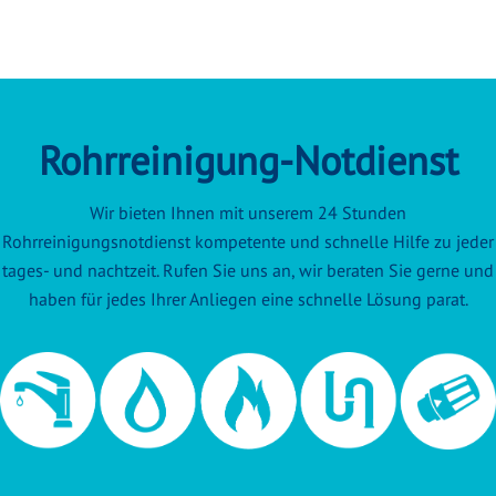
Rohrreinigung-Notdienst
Wir bieten Ihnen mit unserem 24 Stunden
Rohrreinigungsnotdienst kompetente und schnelle Hilfe zu jeder
tages- und nachtzeit. Rufen Sie uns an, wir beraten Sie gerne und
haben für jedes Ihrer Anliegen eine schnelle Lösung parat.