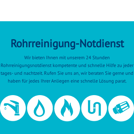
Rohrreinigung-Notdienst
Wir bieten Ihnen mit unserem 24 Stunden
Rohrreinigungsnotdienst kompetente und schnelle Hilfe zu jeder
tages- und nachtzeit. Rufen Sie uns an, wir beraten Sie gerne und
haben für jedes Ihrer Anliegen eine schnelle Lösung parat.