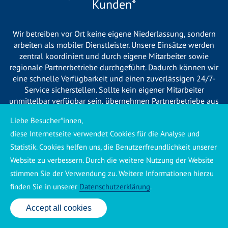
Kunden*
Wir betreiben vor Ort keine eigene Niederlassung, sondern
arbeiten als mobiler Dienstleister. Unsere Einsätze werden
zentral koordiniert und durch eigene Mitarbeiter sowie
regionale Partnerbetriebe durchgeführt. Dadurch können wir
eine schnelle Verfügbarkeit und einen zuverlässigen 24/7-
Service sicherstellen. Sollte kein eigener Mitarbeiter
unmittelbar verfügbar sein, übernehmen Partnerbetriebe aus
Ihrer Region den Auftrag. Alle eingesetzten Betriebe sind
Liebe Besucher*innen,
verpflichtet, Sie vor Beginn der Arbeiten transparent über die
diese Internetseite verwendet Cookies für die Analyse und
voraussichtlichen Kosten zu informieren und ortsübliche
Preise zu berechnen.
Statistik. Cookies helfen uns, die Benutzerfreundlichkeit unserer
Website zu verbessern. Durch die weitere Nutzung der Website
stimmen Sie der Verwendung zu. Weitere Informationen hierzu
finden Sie in unserer
Datenschutzerklärung
.
Accept all cookies
Käuferschutz ansehen
|
Impressum
|
Datenschutzerklärung
24 Std. Service: ✆ 0176 160 517 86