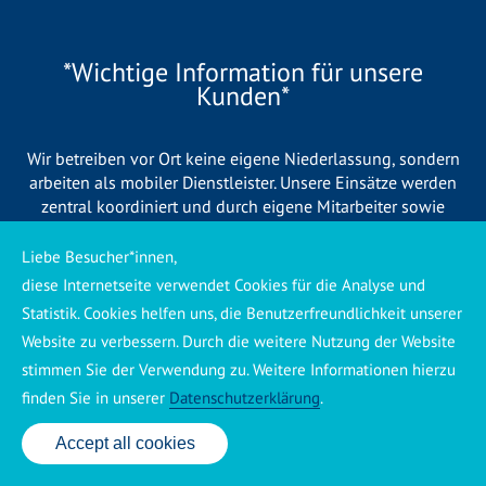
*Wichtige Information für unsere
Kunden*
Wir betreiben vor Ort keine eigene Niederlassung, sondern
arbeiten als mobiler Dienstleister. Unsere Einsätze werden
zentral koordiniert und durch eigene Mitarbeiter sowie
regionale Partnerbetriebe durchgeführt. Dadurch können wir
eine schnelle Verfügbarkeit und einen zuverlässigen 24/7-
Liebe Besucher*innen,
Service sicherstellen. Sollte kein eigener Mitarbeiter
diese Internetseite verwendet Cookies für die Analyse und
unmittelbar verfügbar sein, übernehmen Partnerbetriebe aus
Statistik. Cookies helfen uns, die Benutzerfreundlichkeit unserer
Ihrer Region den Auftrag. Alle eingesetzten Betriebe sind
Website zu verbessern. Durch die weitere Nutzung der Website
verpflichtet, Sie vor Beginn der Arbeiten transparent über die
stimmen Sie der Verwendung zu. Weitere Informationen hierzu
voraussichtlichen Kosten zu informieren und ortsübliche
Preise zu berechnen.
finden Sie in unserer
Datenschutzerklärung
.
Accept all cookies
24 Std. Service: ✆ 0176 160 517 86