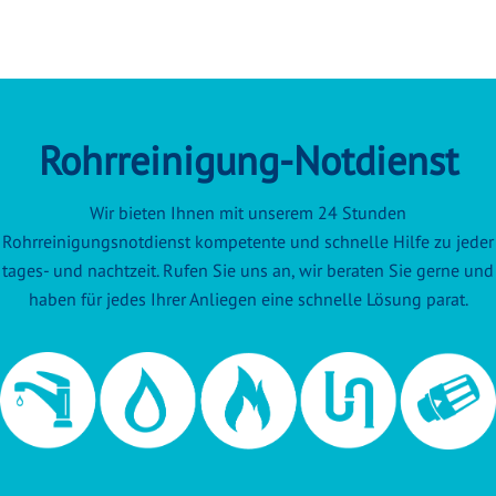
Rohrreinigung-Notdienst
Wir bieten Ihnen mit unserem 24 Stunden
Rohrreinigungsnotdienst kompetente und schnelle Hilfe zu jeder
tages- und nachtzeit. Rufen Sie uns an, wir beraten Sie gerne und
haben für jedes Ihrer Anliegen eine schnelle Lösung parat.