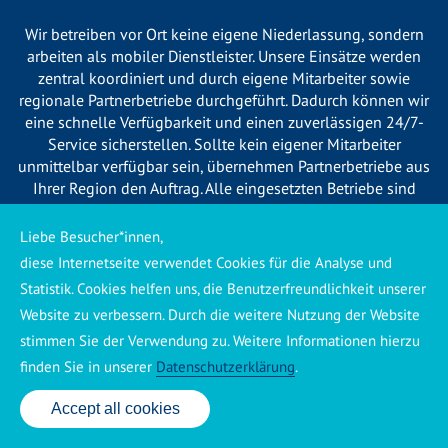
Wir betreiben vor Ort keine eigene Niederlassung, sondern
arbeiten als mobiler Dienstleister. Unsere Einsätze werden
zentral koordiniert und durch eigene Mitarbeiter sowie
regionale Partnerbetriebe durchgeführt. Dadurch können wir
eine schnelle Verfügbarkeit und einen zuverlässigen 24/7-
Service sicherstellen. Sollte kein eigener Mitarbeiter
unmittelbar verfügbar sein, übernehmen Partnerbetriebe aus
Ihrer Region den Auftrag. Alle eingesetzten Betriebe sind
verpflichtet, Sie vor Beginn der Arbeiten transparent über die
voraussichtlichen Kosten zu informieren und ortsübliche
Liebe Besucher*innen,
Preise zu berechnen.
diese Internetseite verwendet Cookies für die Analyse und
Statistik. Cookies helfen uns, die Benutzerfreundlichkeit unserer
Website zu verbessern. Durch die weitere Nutzung der Website
stimmen Sie der Verwendung zu. Weitere Informationen hierzu
finden Sie in unserer
Datenschutzerklärung
.
Käuferschutz ansehen
|
Impressum
|
Datenschutzerklärung
Accept all cookies
24 Std. Service: ✆ 0176 160 517 86