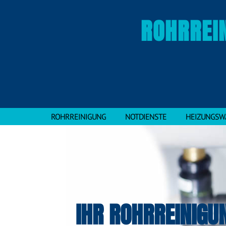
ROHRREI
ROHRREINIGUNG
NOTDIENSTE
HEIZUNGSW
IHR ROHRREINIGU