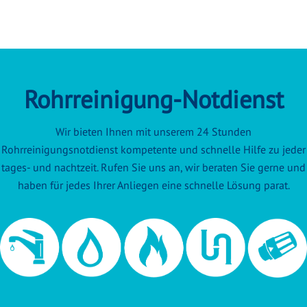
Rohrreinigung-Notdienst
Wir bieten Ihnen mit unserem 24 Stunden
Rohrreinigungsnotdienst kompetente und schnelle Hilfe zu jeder
tages- und nachtzeit. Rufen Sie uns an, wir beraten Sie gerne und
haben für jedes Ihrer Anliegen eine schnelle Lösung parat.