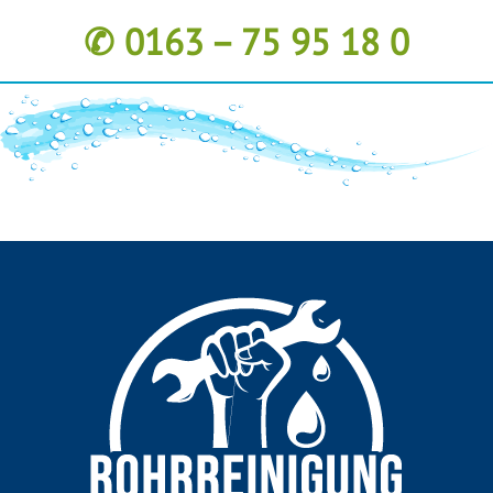
✆ 0163 – 75 95 18 0