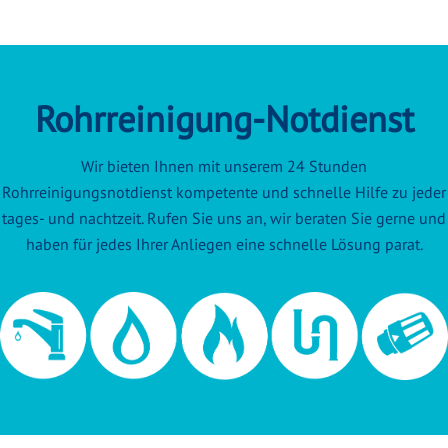
Rohrreinigung-Notdienst
Wir bieten Ihnen mit unserem 24 Stunden
Rohrreinigungsnotdienst kompetente und schnelle Hilfe zu jeder
tages- und nachtzeit. Rufen Sie uns an, wir beraten Sie gerne und
haben für jedes Ihrer Anliegen eine schnelle Lösung parat.