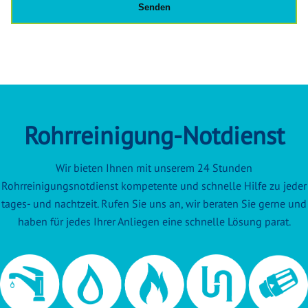
Rohrreinigung-Notdienst
Wir bieten Ihnen mit unserem 24 Stunden
Rohrreinigungsnotdienst kompetente und schnelle Hilfe zu jeder
tages- und nachtzeit. Rufen Sie uns an, wir beraten Sie gerne und
haben für jedes Ihrer Anliegen eine schnelle Lösung parat.