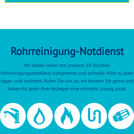
Rohrreinigung-Notdienst
Wir bieten Ihnen mit unserem 24 Stunden
Rohrreinigungsnotdienst kompetente und schnelle Hilfe zu jeder
tages- und nachtzeit. Rufen Sie uns an, wir beraten Sie gerne und
haben für jedes Ihrer Anliegen eine schnelle Lösung parat.