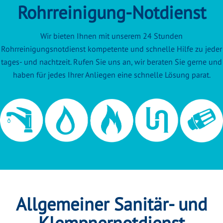
Rohrreinigung-Notdienst
Wir bieten Ihnen mit unserem 24 Stunden
Rohrreinigungsnotdienst kompetente und schnelle Hilfe zu jeder
tages- und nachtzeit. Rufen Sie uns an, wir beraten Sie gerne und
haben für jedes Ihrer Anliegen eine schnelle Lösung parat.
Allgemeiner Sanitär- und
Klempnernotdienst