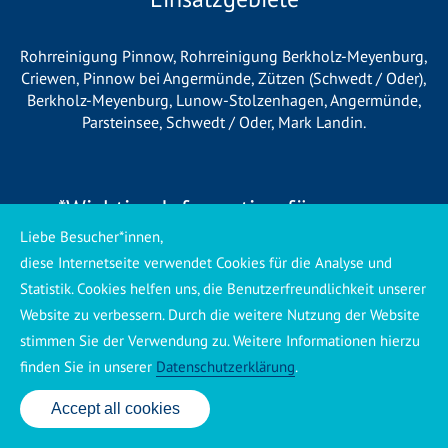
Rohrreinigung Pinnow
,
Rohrreinigung Berkholz-Meyenburg
,
Criewen
,
Pinnow bei Angermünde
,
Zützen (Schwedt / Oder)
,
Berkholz-Meyenburg
,
Lunow-Stolzenhagen
,
Angermünde
,
Parsteinsee
,
Schwedt / Oder
,
Mark Landin
.
*Wichtige Information für unsere
Kunden*
Liebe Besucher*innen,
diese Internetseite verwendet Cookies für die Analyse und
Wir betreiben vor Ort keine eigene Niederlassung, sondern
Statistik. Cookies helfen uns, die Benutzerfreundlichkeit unserer
arbeiten als mobiler Dienstleister. Unsere Einsätze werden
Website zu verbessern. Durch die weitere Nutzung der Website
zentral koordiniert und durch eigene Mitarbeiter sowie
stimmen Sie der Verwendung zu. Weitere Informationen hierzu
regionale Partnerbetriebe durchgeführt. Dadurch können wir
finden Sie in unserer
Datenschutzerklärung
.
eine schnelle Verfügbarkeit und einen zuverlässigen 24/7-
Service sicherstellen. Sollte kein eigener Mitarbeiter
Accept all cookies
24 Std. Service: ✆ 0176 160 517 86
unmittelbar verfügbar sein, übernehmen Partnerbetriebe aus
Ihrer Region den Auftrag. Alle eingesetzten Betriebe sind