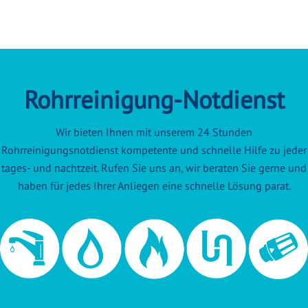
Rohrreinigung-Notdienst
Wir bieten Ihnen mit unserem 24 Stunden
Rohrreinigungsnotdienst kompetente und schnelle Hilfe zu jeder
tages- und nachtzeit. Rufen Sie uns an, wir beraten Sie gerne und
haben für jedes Ihrer Anliegen eine schnelle Lösung parat.