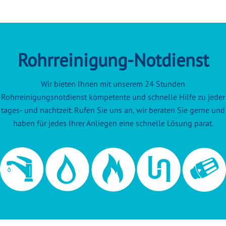
Rohrreinigung-Notdienst
Wir bieten Ihnen mit unserem 24 Stunden
Rohrreinigungsnotdienst kompetente und schnelle Hilfe zu jeder
tages- und nachtzeit. Rufen Sie uns an, wir beraten Sie gerne und
haben für jedes Ihrer Anliegen eine schnelle Lösung parat.