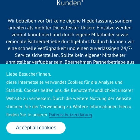
Kunden*
Wir betreiben vor Ort keine eigene Niederlassung, sondern
arbeiten als mobiler Dienstleister. Unsere Einsätze werden
zentral koordiniert und durch eigene Mitarbeiter sowie
regionale Partnerbetriebe durchgeführt. Dadurch können wir
eine schnelle Verfügbarkeit und einen zuverlässigen 24/7-
Service sicherstellen. Sollte kein eigener Mitarbeiter
unmittelbar verfügbar sein, übernehmen Partnerbetriebe aus
Ihrer Region den Auftrag. Alle eingesetzten Betriebe sind
Liebe Besucher*innen,
verpflichtet, Sie vor Beginn der Arbeiten transparent über die
diese Internetseite verwendet Cookies für die Analyse und
voraussichtlichen Kosten zu informieren und ortsübliche
Preise zu berechnen.
Statistik. Cookies helfen uns, die Benutzerfreundlichkeit unserer
Website zu verbessern. Durch die weitere Nutzung der Website
stimmen Sie der Verwendung zu. Weitere Informationen hierzu
finden Sie in unserer
Datenschutzerklärung
.
Accept all cookies
Käuferschutz ansehen
|
Impressum
|
Datenschutzerklärung
24 Std. Service: ✆ 0176 160 517 86