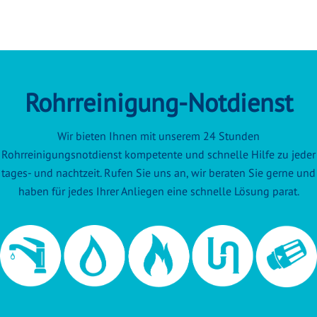
Rohrreinigung-Notdienst
Wir bieten Ihnen mit unserem 24 Stunden
Rohrreinigungsnotdienst kompetente und schnelle Hilfe zu jeder
tages- und nachtzeit. Rufen Sie uns an, wir beraten Sie gerne und
haben für jedes Ihrer Anliegen eine schnelle Lösung parat.