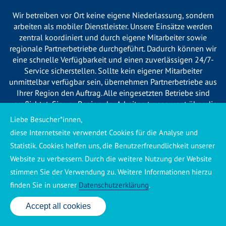
Wir betreiben vor Ort keine eigene Niederlassung, sondern
arbeiten als mobiler Dienstleister. Unsere Einsätze werden
zentral koordiniert und durch eigene Mitarbeiter sowie
regionale Partnerbetriebe durchgeführt. Dadurch können wir
eine schnelle Verfügbarkeit und einen zuverlässigen 24/7-
Service sicherstellen. Sollte kein eigener Mitarbeiter
unmittelbar verfügbar sein, übernehmen Partnerbetriebe aus
Ihrer Region den Auftrag. Alle eingesetzten Betriebe sind
verpflichtet, Sie vor Beginn der Arbeiten transparent über die
voraussichtlichen Kosten zu informieren und ortsübliche
Liebe Besucher*innen,
Preise zu berechnen.
diese Internetseite verwendet Cookies für die Analyse und
Statistik. Cookies helfen uns, die Benutzerfreundlichkeit unserer
Website zu verbessern. Durch die weitere Nutzung der Website
stimmen Sie der Verwendung zu. Weitere Informationen hierzu
finden Sie in unserer
Datenschutzerklärung
.
Käuferschutz ansehen
|
Impressum
|
Datenschutzerklärung
Accept all cookies
24 Std. Service: ✆ 0176 160 517 86