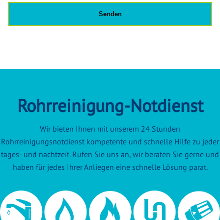
Rohrreinigung-Notdienst
Wir bieten Ihnen mit unserem 24 Stunden
Rohrreinigungsnotdienst kompetente und schnelle Hilfe zu jeder
tages- und nachtzeit. Rufen Sie uns an, wir beraten Sie gerne und
haben für jedes Ihrer Anliegen eine schnelle Lösung parat.