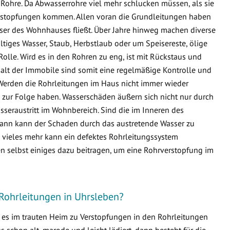
Rohre. Da Abwasserrohre viel mehr schlucken müssen, als sie
 Verstopfungen kommen. Allen voran die Grundleitungen haben
sser des Wohnhauses fließt. Über Jahre hinweg machen diverse
ltiges Wasser, Staub, Herbstlaub oder um Speisereste, ölige
Rolle. Wird es in den Rohren zu eng, ist mit Rückstaus und
lt der Immobile sind somit eine regelmäßige Kontrolle und
Werden die Rohrleitungen im Haus nicht immer wieder
zur Folge haben. Wasserschäden äußern sich nicht nur durch
seraustritt im Wohnbereich. Sind die im Inneren des
ann kann der Schaden durch das austretende Wasser zu
ieles mehr kann ein defektes Rohrleitungssystem
n selbst einiges dazu beitragen, um eine Rohrverstopfung im
Rohrleitungen in Uhrsleben?
s es im trauten Heim zu Verstopfungen in den Rohrleitungen
schon alt, marode und leicht lädiert, dann besteht für die