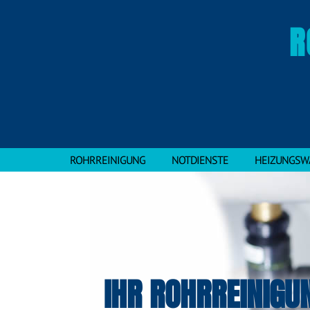
R
ROHRREINIGUNG
NOTDIENSTE
HEIZUNGSW
IHR ROHRREINIGU