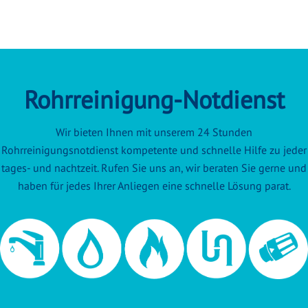
Rohrreinigung-Notdienst
Wir bieten Ihnen mit unserem 24 Stunden
Rohrreinigungsnotdienst kompetente und schnelle Hilfe zu jeder
tages- und nachtzeit. Rufen Sie uns an, wir beraten Sie gerne und
haben für jedes Ihrer Anliegen eine schnelle Lösung parat.