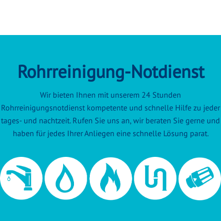
Rohrreinigung-Notdienst
Wir bieten Ihnen mit unserem 24 Stunden
Rohrreinigungsnotdienst kompetente und schnelle Hilfe zu jeder
tages- und nachtzeit. Rufen Sie uns an, wir beraten Sie gerne und
haben für jedes Ihrer Anliegen eine schnelle Lösung parat.