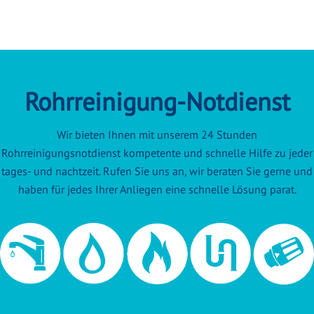
Rohrreinigung-Notdienst
Wir bieten Ihnen mit unserem 24 Stunden
Rohrreinigungsnotdienst kompetente und schnelle Hilfe zu jeder
tages- und nachtzeit. Rufen Sie uns an, wir beraten Sie gerne und
haben für jedes Ihrer Anliegen eine schnelle Lösung parat.