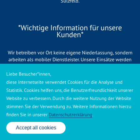
Sülzfeld
.
*Wichtige Information für unsere
Kunden*
Wir betreiben vor Ort keine eigene Niederlassung, sondern
arbeiten als mobiler Dienstleister. Unsere Einsätze werden
zentral koordiniert und durch eigene Mitarbeiter sowie
regionale Partnerbetriebe durchgeführt. Dadurch können wir
Liebe Besucher*innen,
eine schnelle Verfügbarkeit und einen zuverlässigen 24/7-
diese Internetseite verwendet Cookies für die Analyse und
Service sicherstellen. Sollte kein eigener Mitarbeiter
Statistik. Cookies helfen uns, die Benutzerfreundlichkeit unserer
unmittelbar verfügbar sein, übernehmen Partnerbetriebe aus
Website zu verbessern. Durch die weitere Nutzung der Website
Ihrer Region den Auftrag. Alle eingesetzten Betriebe sind
stimmen Sie der Verwendung zu. Weitere Informationen hierzu
verpflichtet, Sie vor Beginn der Arbeiten transparent über die
voraussichtlichen Kosten zu informieren und ortsübliche
finden Sie in unserer
Datenschutzerklärung
.
Preise zu berechnen.
Accept all cookies
24 Std. Service: ✆ 0176 160 517 86