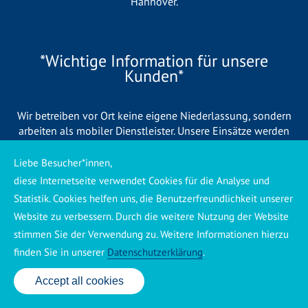
Hannover
.
*Wichtige Information für unsere
Kunden*
Wir betreiben vor Ort keine eigene Niederlassung, sondern
arbeiten als mobiler Dienstleister. Unsere Einsätze werden
zentral koordiniert und durch eigene Mitarbeiter sowie
regionale Partnerbetriebe durchgeführt. Dadurch können wir
Liebe Besucher*innen,
eine schnelle Verfügbarkeit und einen zuverlässigen 24/7-
diese Internetseite verwendet Cookies für die Analyse und
Service sicherstellen. Sollte kein eigener Mitarbeiter
Statistik. Cookies helfen uns, die Benutzerfreundlichkeit unserer
unmittelbar verfügbar sein, übernehmen Partnerbetriebe aus
Website zu verbessern. Durch die weitere Nutzung der Website
Ihrer Region den Auftrag. Alle eingesetzten Betriebe sind
stimmen Sie der Verwendung zu. Weitere Informationen hierzu
verpflichtet, Sie vor Beginn der Arbeiten transparent über die
voraussichtlichen Kosten zu informieren und ortsübliche
finden Sie in unserer
Datenschutzerklärung
.
Preise zu berechnen.
Accept all cookies
24 Std. Service: ✆ 0176 160 517 86