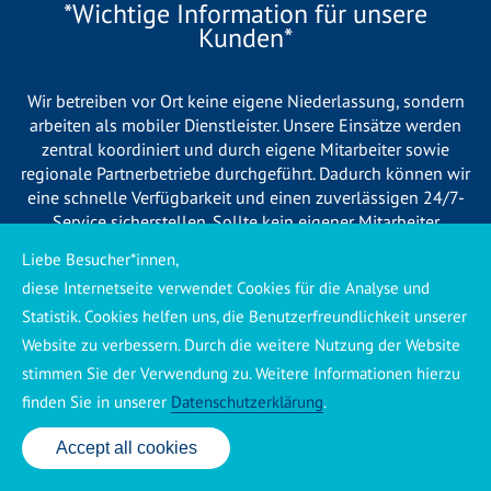
*Wichtige Information für unsere
Kunden*
Wir betreiben vor Ort keine eigene Niederlassung, sondern
arbeiten als mobiler Dienstleister. Unsere Einsätze werden
zentral koordiniert und durch eigene Mitarbeiter sowie
regionale Partnerbetriebe durchgeführt. Dadurch können wir
eine schnelle Verfügbarkeit und einen zuverlässigen 24/7-
Service sicherstellen. Sollte kein eigener Mitarbeiter
unmittelbar verfügbar sein, übernehmen Partnerbetriebe aus
Liebe Besucher*innen,
Ihrer Region den Auftrag. Alle eingesetzten Betriebe sind
diese Internetseite verwendet Cookies für die Analyse und
verpflichtet, Sie vor Beginn der Arbeiten transparent über die
Statistik. Cookies helfen uns, die Benutzerfreundlichkeit unserer
voraussichtlichen Kosten zu informieren und ortsübliche
Preise zu berechnen.
Website zu verbessern. Durch die weitere Nutzung der Website
stimmen Sie der Verwendung zu. Weitere Informationen hierzu
finden Sie in unserer
Datenschutzerklärung
.
Accept all cookies
24 Std. Service: ✆ 0176 160 517 86
Käuferschutz ansehen
|
Impressum
|
Datenschutzerklärung